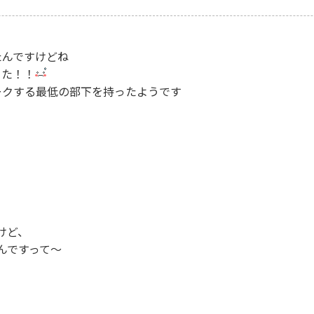
たんですけどね
てた！！
ークする最低の部下を持ったようです
けど、
んですって～