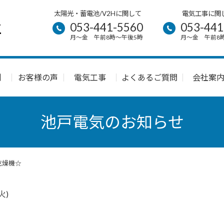
太陽光・蓄電池/V2Hに関して
電気工事に関
053-441-5560
053-441
月～金 午前8時～午後5時
月～金 午前8
例
お客様の声
電気工事
よくあるご質問
会社案
池戸電気のお知らせ
乾燥機☆
火)